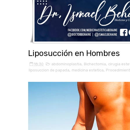
Liposucción en Hombres
18:30
abdominoplastia
,
Bichectomia
,
cirugia este
liposuccion de papada
,
medicina estetica
,
Procedimien